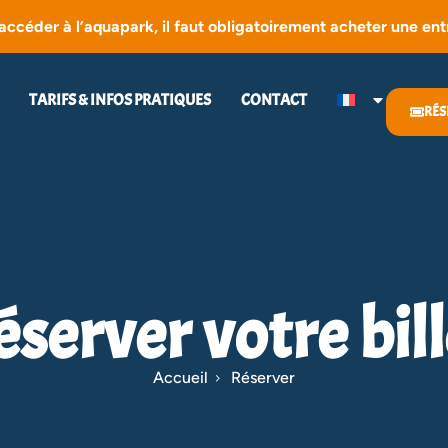
accéder à l’aquapark, il faut obligatoirement acheter une en
TARIFS & INFOS PRATIQUES
CONTACT
RÉS
éserver votre bill
Accueil
Réserver