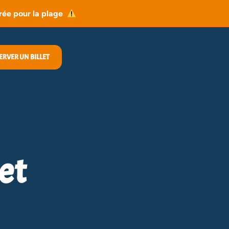
trée pour la plage
ERVER UN BILLET
et