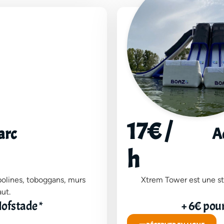
17€ /
arc
A
h
olines, toboggans, murs
Xtrem Tower est une st
ut.
Hofstade *
+ 6€ pour